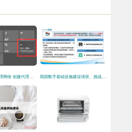
如何共享电脑代理网络 创建代理WiFi热点并拓展相关业务
我国数字基础设施建设现状、挑战与推进路径探析——兼论工信安全智库的角色与计算机软硬件代购代销的关联