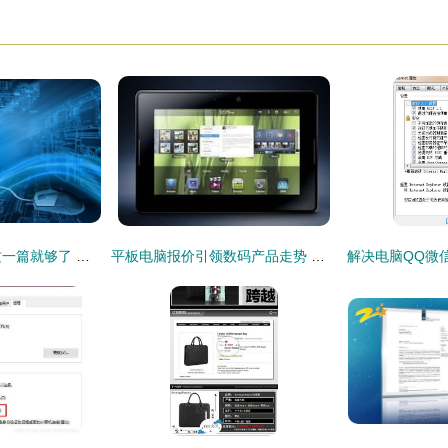
了解 MongoDB 看这一篇就够了 —— 代购代销计算机软硬件及辅助设备
平板电脑报价引领数码产品走势 比iPad2更优的选择是否存在？