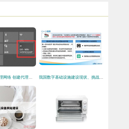
如何共享电脑代理网络 创建代理WiFi热点并拓展相关业务
我国数字基础设施建设现状、挑战与推进路径探析——兼论工信安全智库的角色与计算机软硬件代购代销的关联